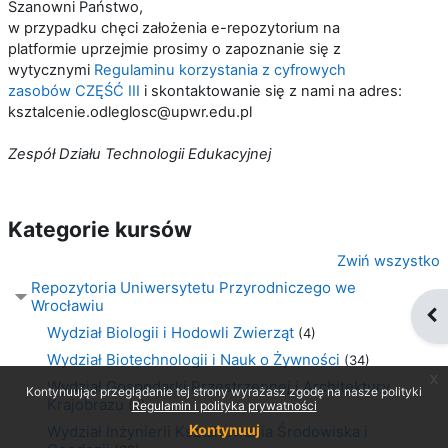
Szanowni Państwo,
w przypadku chęci założenia e-repozytorium na
platformie uprzejmie prosimy o zapoznanie się z
wytycznymi
Regulaminu korzystania z cyfrowych
zasobów CZĘŚĆ III
i skontaktowanie się z nami na adres:
ksztalcenie.odleglosc@upwr.edu.pl
Zespół Działu Technologii Edukacyjnej
Kategorie kursów
Zwiń wszystko
Repozytoria Uniwersytetu Przyrodniczego we
Wrocławiu
Otw
Wydział Biologii i Hodowli Zwierząt
(4)
Wydział Biotechnologii i Nauk o Żywności
(34)
x
Wydział Gospodarki Przestrzennej i Architektury
Kontynuując przeglądanie tej strony wyrażasz zgodę na nasze polityki
Krajobrazu
(4)
Regulamin i polityka prywatności
Kontynuuj
Wydział Inżynierii Kształtowania Środowiska i