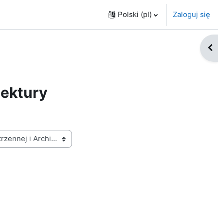
Polski ‎(pl)‎
Zaloguj się
Ot
tektury