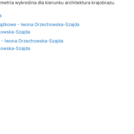
metria wykreślna dla kierunku architektura krajobrazu.
a
alążkowe - Iwona Orzechowska-Szajda
howska-Szajda
u - Iwona Orzechowska-Szajda
howska-Szajda