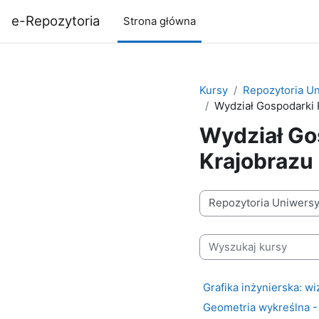
Przejdź do głównej zawartości
e-Repozytoria
Strona główna
Kursy
Repozytoria U
Wydział Gospodarki P
Wydział Gos
Krajobrazu
Kategorie kursów
Wyszukaj kursy
Grafika inżynierska: w
Geometria wykreślna - 