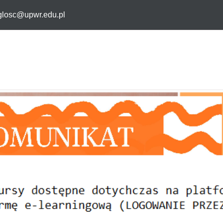
eglosc@upwr.edu.pl