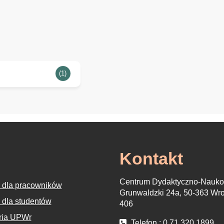
(1)
Kontakt
Centrum Dydaktyczno-Nauko
 dla pracowników
Grunwaldzki 24a, 50-363 Wro
 dla studentów
406
ria UPWr
Telefon : 0 71 320 1899