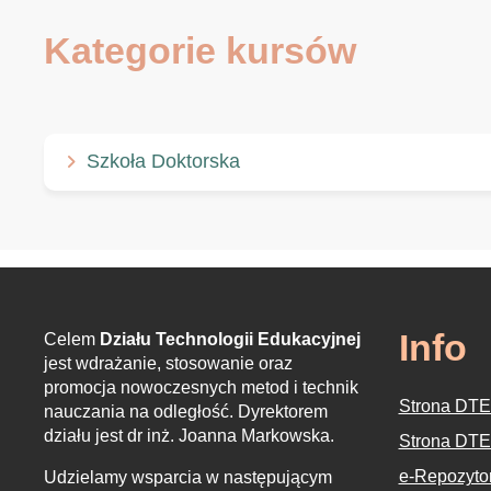
Kategorie kursów
Szkoła Doktorska
Info
Celem
Działu Technologii Edukacyjnej
jest wdrażanie, stosowanie oraz
promocja nowoczesnych metod i technik
Strona DTE
nauczania na odległość. Dyrektorem
działu jest dr inż. Joanna Markowska.
Strona DTE
e-Repozyto
Udzielamy wsparcia w następującym