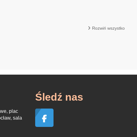
Rozwiń wszystko
Śledź nas
we, plac
cław, sala