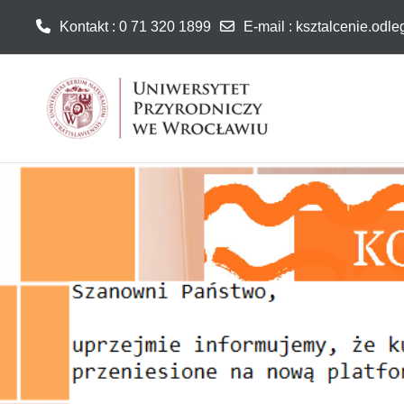
Kontakt : 0 71 320 1899
E-mail
:
ksztalcenie.odl
Przejdź do głównej zawartości