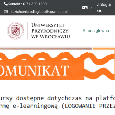
Kontakt : 0 71 320 1899
Zaloguj
się
:
ksztalcenie.odleglosc@upwr.edu.pl
Przejdź do głównej zawartości
Strona główna