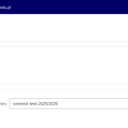
edu.pl
ies: