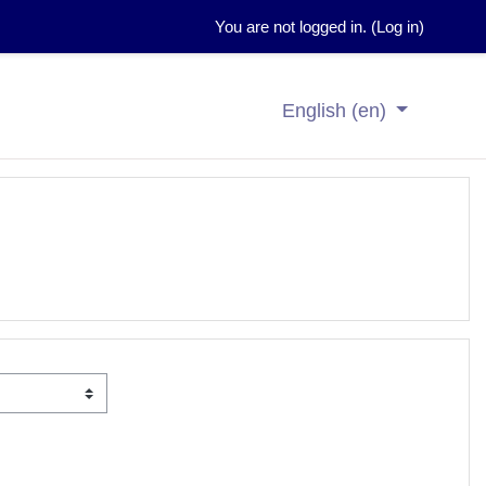
You are not logged in. (
Log in
)
English ‎(en)‎