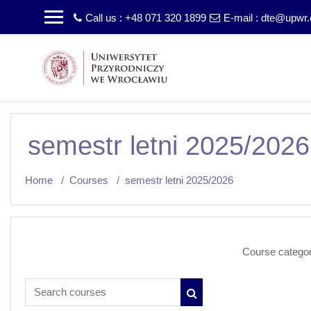
Skip to main content
Call us : +48 071 320 1899
E-mail :
dte@upwr.
semestr letni 2025/2026
Home
Courses
semestr letni 2025/2026
Course categor
Search courses
Search courses