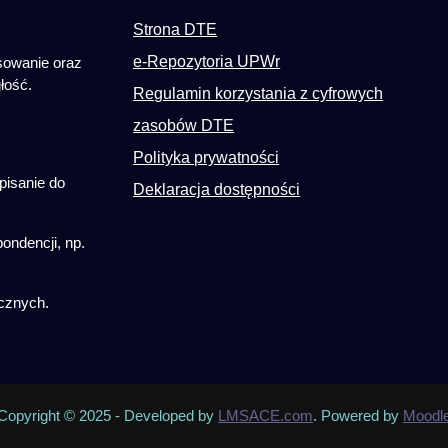
Strona DTE
e-Repozytoria UPWr
sowanie oraz
łość.
Regulamin korzystania z cyfrowych
zasobów DTE
Polityka prywatności
pisanie do
Deklaracja dostępności
ondencji, np.
cznych.
Copyright © 2025 - Developed by
LMSACE.com
. Powered by
Moodl