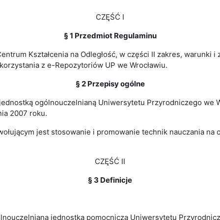
CZĘŚĆ I
§ 1 Przedmiot Regulaminu
 Centrum Kształcenia na Odległość, w części II zakres, warunki 
dy korzystania z e-Repozytoriów UP we Wrocławiu.
§ 2 Przepisy ogólne
st jednostką ogólnouczelnianą Uniwersytetu Przyrodniczego we
ia 2007 roku.
jącym jest stosowanie i promowanie technik nauczania na od
CZĘŚĆ II
§ 3 Definicje
ólnouczelniana jednostka pomocnicza Uniwersytetu Przyrodnic