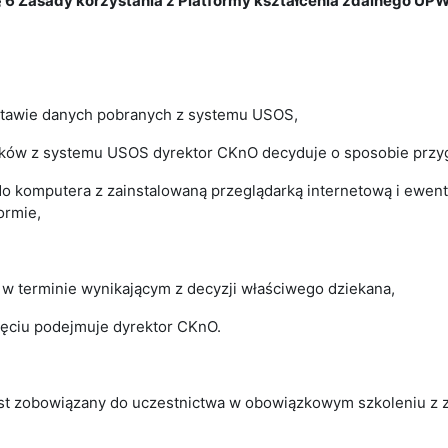
§ 6 Zasady korzystania z Platformy kształcenia zdalnego UPW
stawie danych pobranych z systemu USOS,
ików z systemu USOS dyrektor CKnO decyduje o sposobie przyg
 do komputera z zainstalowaną przeglądarką internetową i e
ormie,
 w terminie wynikającym z decyzji właściwego dziekana,
ięciu podejmuje dyrektor CKnO.
est zobowiązany do uczestnictwa w obowiązkowym szkoleniu z 