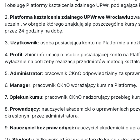
i obsługę Platformy kształcenia zdalnego UPWr, podlegająca P
2.
Platforma kształcenia zdalnego UPWr we Wrocławiu
zwa
uczelni, w obrębie którego znajdują się poszczególne kursy 
przez 24 godziny na dobę.
3.
Użytkownik
: osoba posiadająca konto na Platformie umo
4.
Profil
: zbiór informacji o osobie posiadającej konto na Pla
wyłącznie na potrzeby realizacji przedmiotów metodą kształc
5.
Administrator
: pracownik CKnO odpowiedzialny za sprawne
6.
Manager
: pracownik CKnO wdrażający kurs na Platformę.
7.
Opiekun kursu
: pracownik CKnO nadzorujący przebieg kur
8.
Prowadzący
: nauczyciel akademicki o uprawnieniach pozw
określonym przez administratora.
9.
Nauczyciel bez praw edycji:
nauczyciel akademicki o upra
10.
Student:
użytkownik, który ma dostęp do kursu e-learn