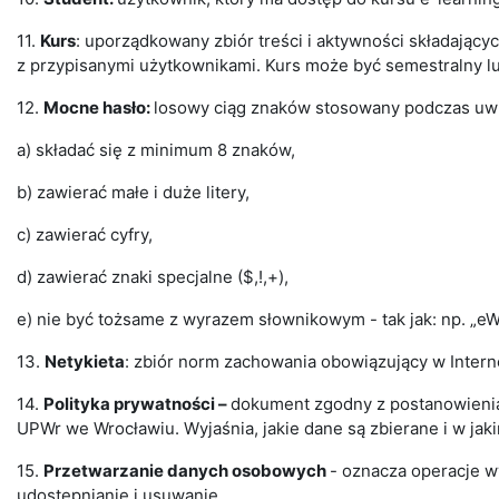
11.
Kurs
: uporządkowany zbiór treści i aktywności składający
z przypisanymi użytkownikami. Kurs może być semestralny lu
12.
Mocne hasło:
losowy ciąg znaków stosowany podczas uwie
a) składać się z minimum 8 znaków,
b) zawierać małe i duże litery,
c) zawierać cyfry,
d) zawierać znaki specjalne ($,!,+),
e) nie być tożsame z wyrazem słownikowym - tak jak: np. „eW
13.
Netykieta
: zbiór norm zachowania obowiązujący w Interne
14.
Polityka prywatności –
dokument zgodny z postanowieni
UPWr we Wrocławiu. Wyjaśnia, jakie dane są zbierane i w ja
15.
Przetwarzanie danych osobowych
- oznacza operacje w
udostępnianie i usuwanie.