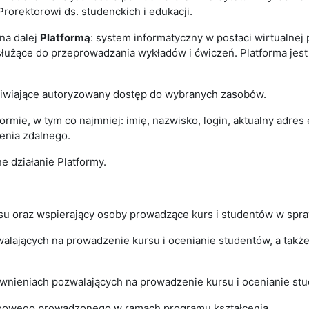
rorektorowi ds. studenckich i edukacji.
na dalej
Platformą
: system informatyczny w postaci wirtualne
służące do przeprowadzania wykładów i ćwiczeń. Platforma jest d
żliwiające autoryzowany dostęp do wybranych zasobów.
tformie, w tym co najmniej: imię, nazwisko, login, aktualny adr
enia zdalnego.
 działanie Platformy.
su oraz wspierający osoby prowadzące kurs i studentów w spr
alających na prowadzenie kursu i ocenianie studentów, a także m
wnieniach pozwalających na prowadzenie kursu i ocenianie stude
ingowego prowadzonego w ramach programu kształcenia.